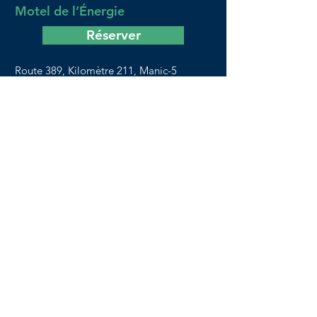
Motel de l’Énergie
Réserver
Route 389, Kilomètre 211, Manic-5
Manic-5 (Québec) G5C 2T2
Téléphone :
418 584-2301
Téléphone : 418 295-7300
Sans frais :
1-800-760-2301
Télécopieur : 418 584-2206